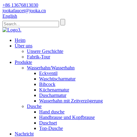
+86 13676813030
jookafaucet@jooka.cn
English
Heim
Über uns
Unsere Geschichte
Fabrik-Tour
Produkte
Wasserhahn/Wasserhahn
Eckventil
Waschtischarmatur
Bibcock
Küchenarmatur
Duscharmatur
Wasserhahn mit Zeitverzögerung
Dusche
Hand dusche
Handbrause und Kopfbrause
Duschset
Top-Dusche
Nachricht