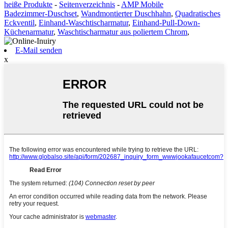
heiße Produkte
-
Seitenverzeichnis
-
AMP Mobile
Badezimmer-Duschset
,
Wandmontierter Duschhahn
,
Quadratisches
Eckventil
,
Einhand-Waschtischarmatur
,
Einhand-Pull-Down-
Küchenarmatur
,
Waschtischarmatur aus poliertem Chrom
,
E-Mail senden
x