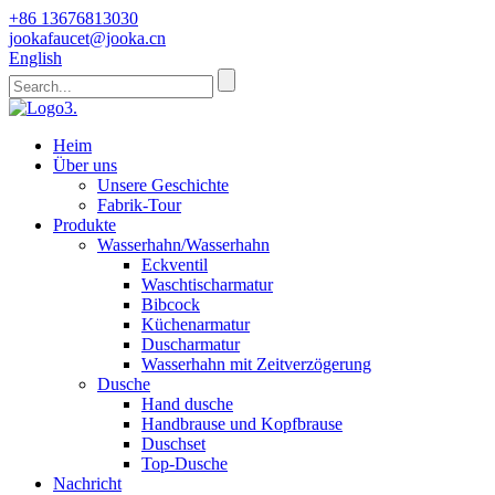
+86 13676813030
jookafaucet@jooka.cn
English
Heim
Über uns
Unsere Geschichte
Fabrik-Tour
Produkte
Wasserhahn/Wasserhahn
Eckventil
Waschtischarmatur
Bibcock
Küchenarmatur
Duscharmatur
Wasserhahn mit Zeitverzögerung
Dusche
Hand dusche
Handbrause und Kopfbrause
Duschset
Top-Dusche
Nachricht