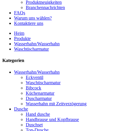
Produktneuigkeiten
Branchennachrichten
FAQs
Warum uns wählen?
Kontaktiere uns
Heim
Produkte
Wasserhahn/Wasserhahn
Waschtischarmatur
Kategorien
Wasserhahn/Wasserhahn
Eckventil
Waschtischarmatur
Bibcock
Küchenarmatur
Duscharmatur
Wasserhahn mit Zeitverzögerung
Dusche
Hand dusche
Handbrause und Kopfbrause
Duschset
Top-Dusche