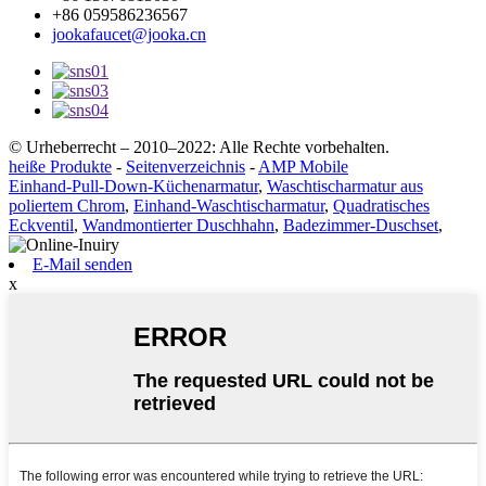
+86 059586236567
jookafaucet@jooka.cn
© Urheberrecht – 2010–2022: Alle Rechte vorbehalten.
heiße Produkte
-
Seitenverzeichnis
-
AMP Mobile
Einhand-Pull-Down-Küchenarmatur
,
Waschtischarmatur aus
poliertem Chrom
,
Einhand-Waschtischarmatur
,
Quadratisches
Eckventil
,
Wandmontierter Duschhahn
,
Badezimmer-Duschset
,
E-Mail senden
x