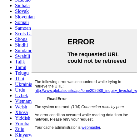
Sinhala
Slovak
Slovenian
Somali
Samoan
Scots Gaelic
Shona
Sindhi
Sundanese
Swahili
Tajik
Tamil
Telugu
Thai
Ukrainian
Urdu
Uzbek
Vietnamese
Welsh
Xhosa
Yiddish
Yoruba
Zulu
Kinyarwanda