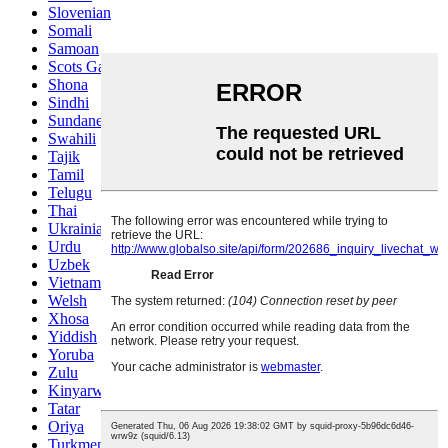
Slovenian
Somali
Samoan
Scots Gaelic
Shona
Sindhi
Sundanese
Swahili
Tajik
Tamil
Telugu
Thai
Ukrainian
Urdu
Uzbek
Vietnamese
Welsh
Xhosa
Yiddish
Yoruba
Zulu
Kinyarwanda
Tatar
Oriya
Turkmen