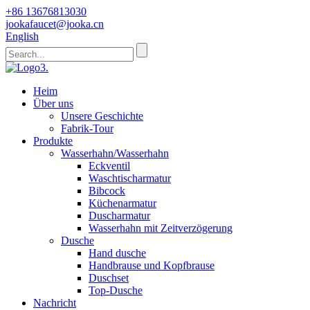
+86 13676813030
jookafaucet@jooka.cn
English
Heim
Über uns
Unsere Geschichte
Fabrik-Tour
Produkte
Wasserhahn/Wasserhahn
Eckventil
Waschtischarmatur
Bibcock
Küchenarmatur
Duscharmatur
Wasserhahn mit Zeitverzögerung
Dusche
Hand dusche
Handbrause und Kopfbrause
Duschset
Top-Dusche
Nachricht