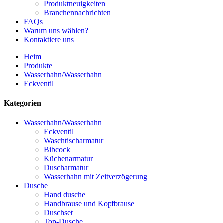
Produktneuigkeiten
Branchennachrichten
FAQs
Warum uns wählen?
Kontaktiere uns
Heim
Produkte
Wasserhahn/Wasserhahn
Eckventil
Kategorien
Wasserhahn/Wasserhahn
Eckventil
Waschtischarmatur
Bibcock
Küchenarmatur
Duscharmatur
Wasserhahn mit Zeitverzögerung
Dusche
Hand dusche
Handbrause und Kopfbrause
Duschset
Top-Dusche