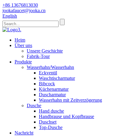
+86 13676813030
jookafaucet@jooka.cn
English
Heim
Über uns
Unsere Geschichte
Fabrik-Tour
Produkte
Wasserhahn/Wasserhahn
Eckventil
Waschtischarmatur
Bibcock
Küchenarmatur
Duscharmatur
Wasserhahn mit Zeitverzögerung
Dusche
Hand dusche
Handbrause und Kopfbrause
Duschset
Top-Dusche
Nachricht