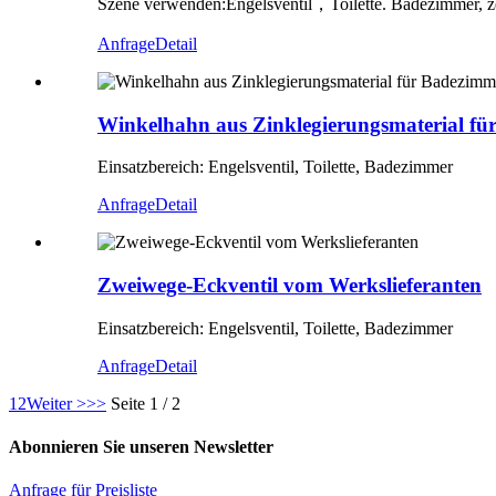
Szene verwenden:
Engelsventil
，
Toilette. Badezimmer, z
Anfrage
Detail
Winkelhahn aus Zinklegierungsmaterial f
Einsatzbereich: Engelsventil, Toilette, Badezimmer
Anfrage
Detail
Zweiwege-Eckventil vom Werkslieferanten
Einsatzbereich: Engelsventil, Toilette, Badezimmer
Anfrage
Detail
1
2
Weiter >
>>
Seite 1 / 2
Abonnieren Sie unseren Newsletter
Anfrage für Preisliste