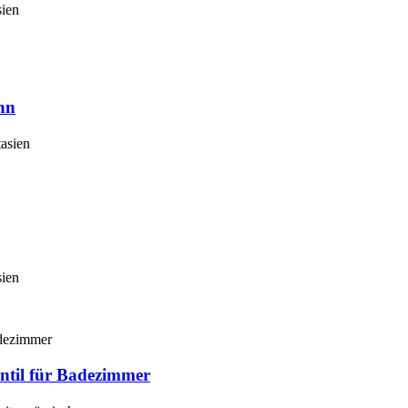
sien
hn
tasien
sien
ntil für Badezimmer