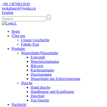
+86 13676813030
jookafaucet@jooka.cn
English
Heim
Über uns
Unsere Geschichte
Fabrik-Tour
Produkte
Wasserhahn/Wasserhahn
Eckventil
Waschtischarmatur
Bibcock
Küchenarmatur
Duscharmatur
Wasserhahn mit Zeitverzögerung
Dusche
Hand dusche
Handbrause und Kopfbrause
Duschset
Top-Dusche
Nachricht