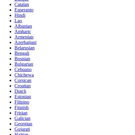
Catalan
Esperanto
Hindi
Lao
Albanian
Amharic
Armenian
Azerbaijani
Belarusian
Bengali
Bosnian
Bulgarian
Cebuano
Chichewa
Corsican
Croatian
Dutch
Estonian
Filipino
Finnish
Frisian
Galician
Georgian
Gujarati
Haitian