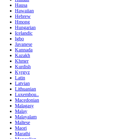
Hausa
Hawaiian
Hebrew
Hmong
Hungarian
Icelandic
Igbo
Javanese
Kannada
Kazakh
Khmer
Kurdish
Kyrgyz
Latin
Latvian
Lithuanian
Luxembou..
Macedonian
Malagasy
Malay
Malayalam
Maltese
Maori
Marathi