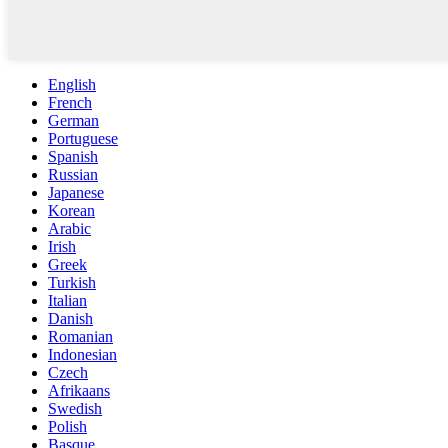
English
French
German
Portuguese
Spanish
Russian
Japanese
Korean
Arabic
Irish
Greek
Turkish
Italian
Danish
Romanian
Indonesian
Czech
Afrikaans
Swedish
Polish
Basque