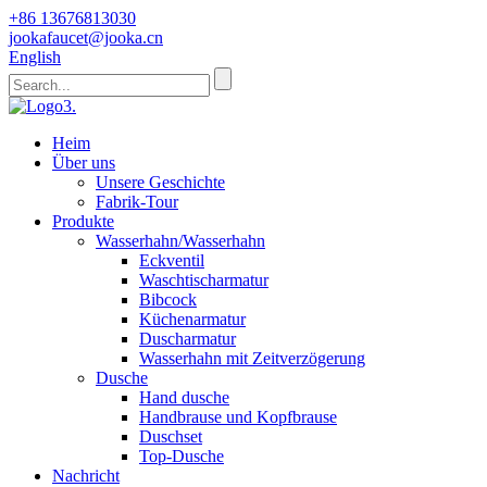
+86 13676813030
jookafaucet@jooka.cn
English
Heim
Über uns
Unsere Geschichte
Fabrik-Tour
Produkte
Wasserhahn/Wasserhahn
Eckventil
Waschtischarmatur
Bibcock
Küchenarmatur
Duscharmatur
Wasserhahn mit Zeitverzögerung
Dusche
Hand dusche
Handbrause und Kopfbrause
Duschset
Top-Dusche
Nachricht