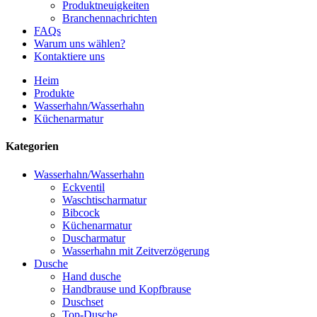
Produktneuigkeiten
Branchennachrichten
FAQs
Warum uns wählen?
Kontaktiere uns
Heim
Produkte
Wasserhahn/Wasserhahn
Küchenarmatur
Kategorien
Wasserhahn/Wasserhahn
Eckventil
Waschtischarmatur
Bibcock
Küchenarmatur
Duscharmatur
Wasserhahn mit Zeitverzögerung
Dusche
Hand dusche
Handbrause und Kopfbrause
Duschset
Top-Dusche