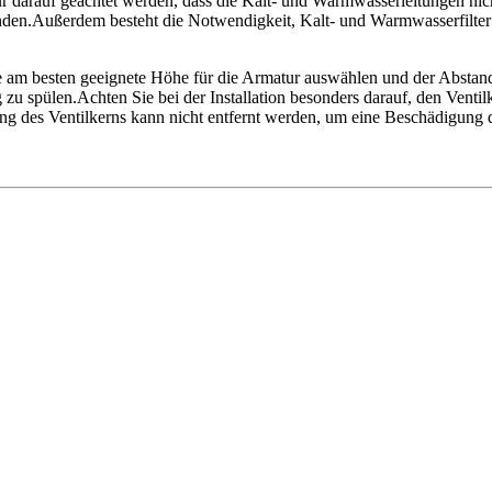
ur darauf geachtet werden, dass die Kalt- und Warmwasserleitungen ni
n.Außerdem besteht die Notwendigkeit, Kalt- und Warmwasserfilter z
die am besten geeignete Höhe für die Armatur auswählen und der Abst
g zu spülen.Achten Sie bei der Installation besonders darauf, den Vent
g des Ventilkerns kann nicht entfernt werden, um eine Beschädigung 