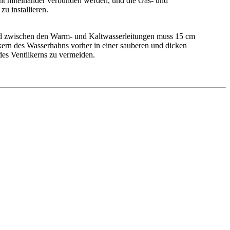
cht miteinander verbunden werden, und die Gas- und
u installieren.
and zwischen den Warm- und Kaltwasserleitungen muss 15 cm
ilkern des Wasserhahns vorher in einer sauberen und dicken
des Ventilkerns zu vermeiden.