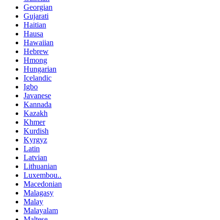
Georgian
Gujarati
Haitian
Hausa
Hawaiian
Hebrew
Hmong
Hungarian
Icelandic
Igbo
Javanese
Kannada
Kazakh
Khmer
Kurdish
Kyrgyz
Latin
Latvian
Lithuanian
Luxembou..
Macedonian
Malagasy
Malay
Malayalam
Maltese