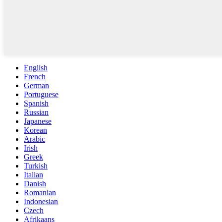
English
French
German
Portuguese
Spanish
Russian
Japanese
Korean
Arabic
Irish
Greek
Turkish
Italian
Danish
Romanian
Indonesian
Czech
Afrikaans