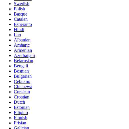
Swedish
Polish
Basque
Catalan
Esperanto
Hindi
Lao
Albanian
Amharic
Armenian
Azerbaijani
Belarusian
Bengali
Bosnian
Bulgarian
Cebuano
Chichewa
Corsican
Croatian
Dutch
Estonian
Filipino
Finnish
Frisian
Galician