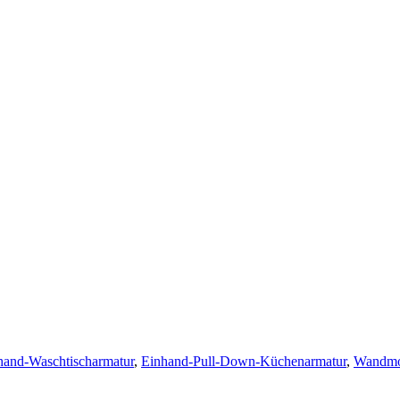
hand-Waschtischarmatur
,
Einhand-Pull-Down-Küchenarmatur
,
Wandmon