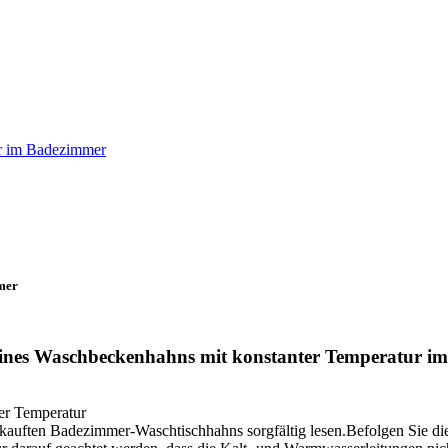
ur im Badezimmer
mer
 eines Waschbeckenhahns mit konstanter Temperatur 
er Temperatur
ekauften Badezimmer-Waschtischhahns sorgfältig lesen.Befolgen Sie die 