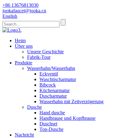
+86 13676813030
jookafaucet@jooka.cn
English
Heim
Über uns
Unsere Geschichte
Fabrik-Tour
Produkte
Wasserhahn/Wasserhahn
Eckventil
Waschtischarmatur
Bibcock
Küchenarmatur
Duscharmatur
Wasserhahn mit Zeitverzögerung
Dusche
Hand dusche
Handbrause und Kopfbrause
Duschset
Top-Dusche
Nachricht