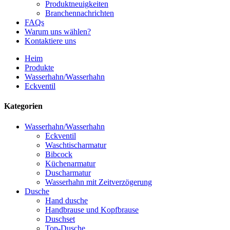
Produktneuigkeiten
Branchennachrichten
FAQs
Warum uns wählen?
Kontaktiere uns
Heim
Produkte
Wasserhahn/Wasserhahn
Eckventil
Kategorien
Wasserhahn/Wasserhahn
Eckventil
Waschtischarmatur
Bibcock
Küchenarmatur
Duscharmatur
Wasserhahn mit Zeitverzögerung
Dusche
Hand dusche
Handbrause und Kopfbrause
Duschset
Top-Dusche