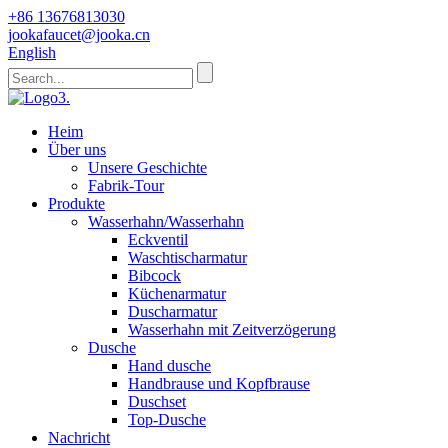
+86 13676813030
jookafaucet@jooka.cn
English
Heim
Über uns
Unsere Geschichte
Fabrik-Tour
Produkte
Wasserhahn/Wasserhahn
Eckventil
Waschtischarmatur
Bibcock
Küchenarmatur
Duscharmatur
Wasserhahn mit Zeitverzögerung
Dusche
Hand dusche
Handbrause und Kopfbrause
Duschset
Top-Dusche
Nachricht