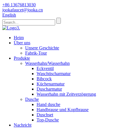
+86 13676813030
jookafaucet@jooka.cn
English
Heim
Über uns
Unsere Geschichte
Fabrik-Tour
Produkte
Wasserhahn/Wasserhahn
Eckventil
Waschtischarmatur
Bibcock
Küchenarmatur
Duscharmatur
Wasserhahn mit Zeitverzögerung
Dusche
Hand dusche
Handbrause und Kopfbrause
Duschset
Top-Dusche
Nachricht