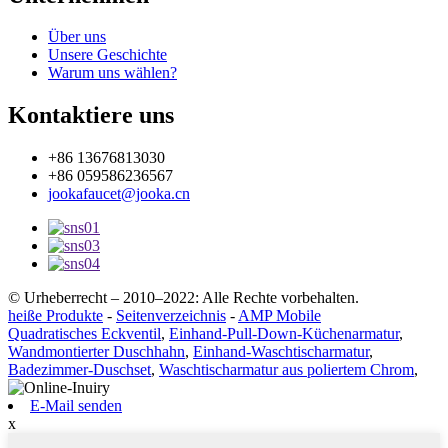
Über uns
Unsere Geschichte
Warum uns wählen?
Kontaktiere uns
+86 13676813030
+86 059586236567
jookafaucet@jooka.cn
© Urheberrecht – 2010–2022: Alle Rechte vorbehalten.
heiße Produkte
-
Seitenverzeichnis
-
AMP Mobile
Quadratisches Eckventil
,
Einhand-Pull-Down-Küchenarmatur
,
Wandmontierter Duschhahn
,
Einhand-Waschtischarmatur
,
Badezimmer-Duschset
,
Waschtischarmatur aus poliertem Chrom
,
E-Mail senden
x