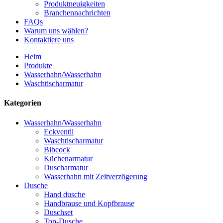
Produktneuigkeiten
Branchennachrichten
FAQs
Warum uns wählen?
Kontaktiere uns
Heim
Produkte
Wasserhahn/Wasserhahn
Waschtischarmatur
Kategorien
Wasserhahn/Wasserhahn
Eckventil
Waschtischarmatur
Bibcock
Küchenarmatur
Duscharmatur
Wasserhahn mit Zeitverzögerung
Dusche
Hand dusche
Handbrause und Kopfbrause
Duschset
Top-Dusche