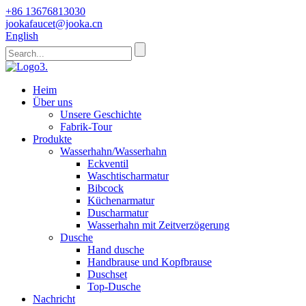
+86 13676813030
jookafaucet@jooka.cn
English
Heim
Über uns
Unsere Geschichte
Fabrik-Tour
Produkte
Wasserhahn/Wasserhahn
Eckventil
Waschtischarmatur
Bibcock
Küchenarmatur
Duscharmatur
Wasserhahn mit Zeitverzögerung
Dusche
Hand dusche
Handbrause und Kopfbrause
Duschset
Top-Dusche
Nachricht