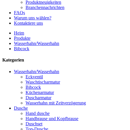
Produktneuigkeiten
Branchennachrichten
FAQs
Warum uns wählen?
Kontaktiere uns
Heim
Produkte
Wasserhahn/Wasserhahn
Bibcock
Kategorien
Wasserhahn/Wasserhahn
Eckventil
Waschtischarmatur
Bibcock
Küchenarmatur
Duscharmatur
Wasserhahn mit Zeitverzögerung
Dusche
Hand dusche
Handbrause und Kopfbrause
Duschset
Top-Dusche